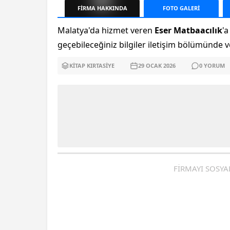
FİRMA
HAKKINDA
FOTO
GALERİ
Malatya'da hizmet veren
Eser Matbaacılık
'a
geçebileceğiniz bilgiler iletişim bölümünde ve
KITAP KIRTASIYE
29 OCAK
2026
0
YORUM
FİRMAYI SOSYA