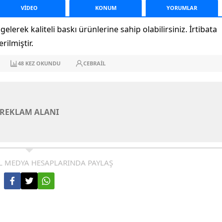
VİDEO
KONUM
YORUM
LAR
 gelerek kaliteli baskı ürünlerine sahip olabilirsiniz. İrtibata
rilmiştir.
48
KEZ OKUNDU
CEBRAIL
REKLAM ALANI
L MEDYA HESAPLARINDA PAYLAŞ