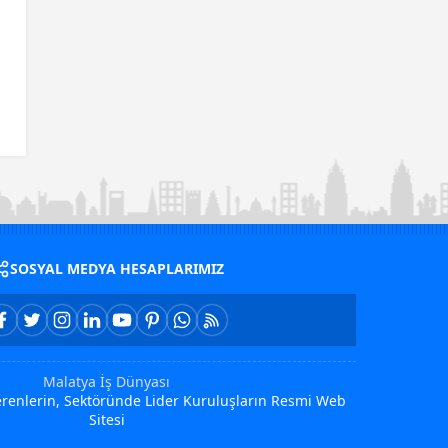
SOSYAL MEDYA HESAPLARIMIZ
Malatya İş Dünyası
Verenlerin, Sektöründe Lider Kuruluşların Resmi Web
Sitesi