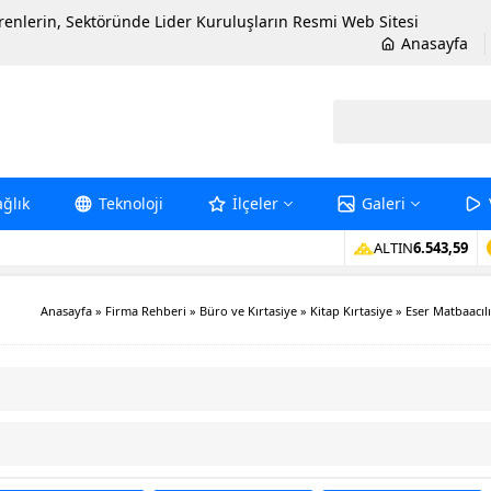
erenlerin, Sektöründe Lider Kuruluşların Resmi Web Sitesi
Anasayfa
ağlık
Teknoloji
İlçeler
Galeri
ALTIN
6.543,59
Anasayfa
»
Firma Rehberi
»
Büro ve Kırtasiye
»
Kitap Kırtasiye
»
Eser Matbaacıl