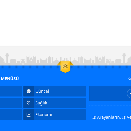
M MENÜSÜ
Güncel
Sağlık
Ekonomi
İş Arayanların, İş 