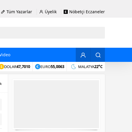
Tüm Yazarlar
Üyelik
Nöbetçi Eczaneler
Video
DOLAR
47,7010
EURO
55,0063
MALATYA
22°C
ık