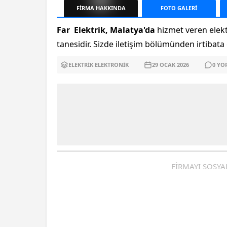
FİRMA
HAKKINDA
FOTO
GALERİ
Far Elektrik, Malatya'da
hizmet veren elekt
tanesidir. Sizde iletişim bölümünden irtibata g
ELEKTRIK ELEKTRONIK
29 OCAK
2026
0
YO
FİRMAYI SOSYA