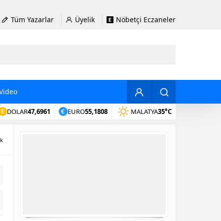
Tüm Yazarlar
Üyelik
Nöbetçi Eczaneler
Video
DOLAR
47,6961
EURO
55,1808
MALATYA
35°C
ik