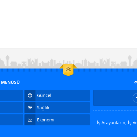
M MENÜSÜ
Güncel
Sağlık
Ekonomi
İş Arayanların, İş 