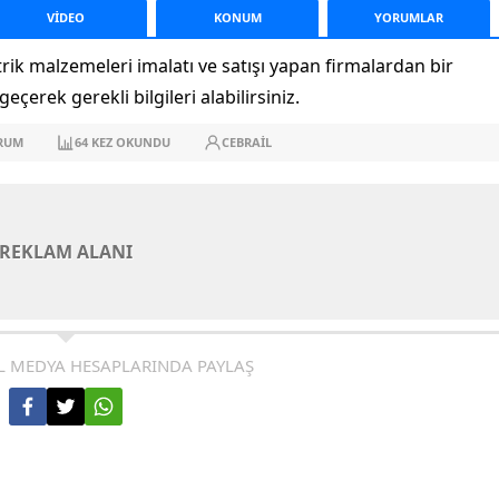
VİDEO
KONUM
YORUM
LAR
rik malzemeleri imalatı ve satışı yapan firmalardan bir
eçerek gerekli bilgileri alabilirsiniz.
RUM
64
KEZ OKUNDU
CEBRAIL
REKLAM ALANI
L MEDYA HESAPLARINDA PAYLAŞ