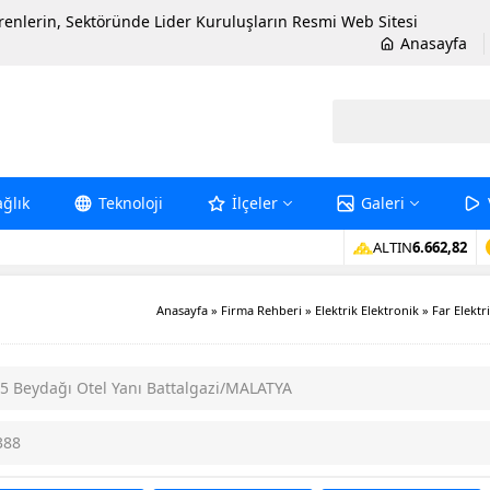
erenlerin, Sektöründe Lider Kuruluşların Resmi Web Sitesi
Anasayfa
ağlık
Teknoloji
İlçeler
Galeri
ALTIN
6.662,82
Anasayfa
»
Firma Rehberi
»
Elektrik Elektronik
»
Far Elektr
o:15 Beydağı Otel Yanı Battalgazi/MALATYA
388