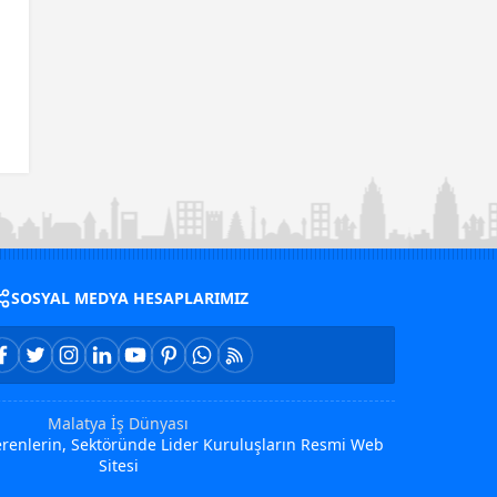
SOSYAL MEDYA HESAPLARIMIZ
Malatya İş Dünyası
Verenlerin, Sektöründe Lider Kuruluşların Resmi Web
Sitesi