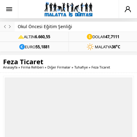
Okul Öncesi Eğitim Şenliği
ALTIN
6.660,55
DOLAR
47,7111
EURO
55,1881
MALATYA
36°C
Feza Ticaret
Anasayfa
»
Firma Rehberi
»
Diğer Firmalar
»
Tuhafiye
»
Feza Ticaret