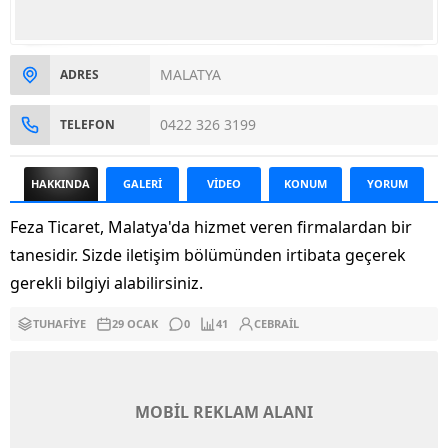
MALATYA
ADRES
0422 326 3199
TELEFON
HAKKINDA
GALERİ
VİDEO
KONUM
YORUM
Feza Ticaret, Malatya'da hizmet veren firmalardan bir
tanesidir. Sizde iletişim bölümünden irtibata geçerek
gerekli bilgiyi alabilirsiniz.
TUHAFIYE
29 OCAK
0
41
CEBRAIL
MOBİL REKLAM ALANI