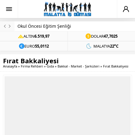
Okul Öncesi Eğitim Şenliği
ALTIN
6.519,97
DOLAR
47,7025
EURO
55,0112
MALATYA
22°C
Fırat Bakkaliyesi
Anasayfa
»
Firma Rehberi
»
Gıda
»
Bakkal - Market - Şarküteri
»
Fırat Bakkaliyesi