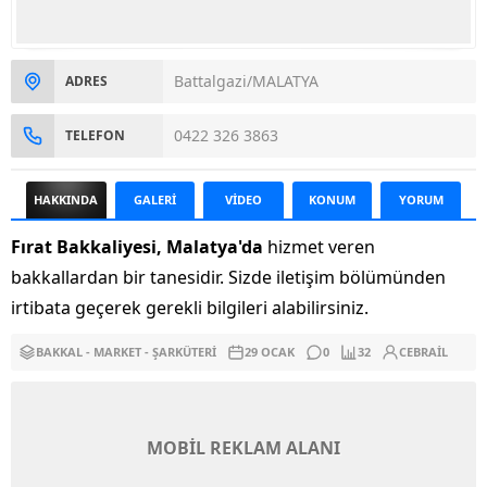
Battalgazi/MALATYA
ADRES
0422 326 3863
TELEFON
HAKKINDA
GALERİ
VİDEO
KONUM
YORUM
Fırat Bakkaliyesi, Malatya'da
hizmet veren
bakkallardan bir tanesidir. Sizde iletişim bölümünden
irtibata geçerek gerekli bilgileri alabilirsiniz.
BAKKAL - MARKET - ŞARKÜTERI
29 OCAK
0
32
CEBRAIL
MOBİL REKLAM ALANI