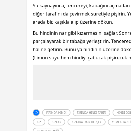
Su kaynayınca, tencereyi, kapağını açmadan 
diğer tarafını da çevirmek suretiyle pişirin.
arada bir, kaşıkla alıp üzerine dökün.
Bu hindinin nar gibi kızarmasını sağlar. Sonr
parçalayarak bir tabağa yerleştirin. Tencered
haline getirin. Bunu ya hindinin üzerine döker
(Limon suyu hem hindiyi çabucak pişirecek 
FIRINDA HINDI
FIRINDA HINDI TARIFI
HINDI D
KIZ
KIZLAR
KIZLARA DAIR HERŞEY
YEMEK TARIFI