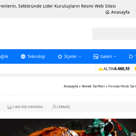
erenlerin, Sektöründe Lider Kuruluşların Resmi Web Sitesi
Anasayfa
ağlık
Teknoloji
İlçeler
Galeri
ALTIN
6.660,55
Anasayfa
»
Yemek Tarifleri
»
Fırında Hindi Tari
1.402
KEZ OKUNDU
CEBRAIL