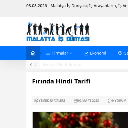
08.08.2026 - Malatya İş Dünyası; İş Arayanların, İş V
Firmalar
Ekonomi
S
Evinde Ölü Bulundu
Fırında Hindi Tarifi
YEMEK TARIFLERI
02 MART
2023
0
YORUM