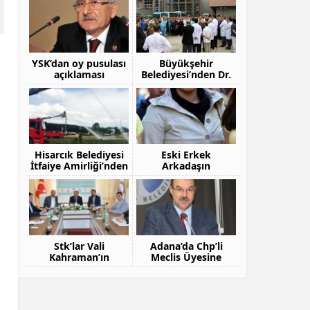
YSK’dan oy pusulası
Büyükşehir
açıklaması
Belediyesi’nden Dr.
Furtun’a Vefa
Hisarcık Belediyesi
Eski Erkek
İtfaiye Amirliği’nden
Arkadaşın
Yangın Tatbikatı
Öldürdüğü Genç Kız
Toprağa Verildi
Stk’lar Vali
Adana’da Chp’li
Kahraman’ın
Meclis Üyesine
Başkanlığında Bir
Silahlı Saldırı
Araya Geldi