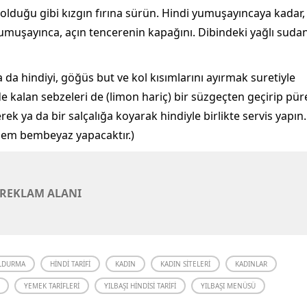
olduğu gibi kızgın fırına sürün. Hindi yumuşayıncaya kadar,
 Yumuşayınca, açın tencerenin kapağını. Dibindeki yağlı suda
a da hindiyi, göğüs but ve kol kısımlarını ayırmak suretiyle
e kalan sebzeleri de (limon hariç) bir süzgeçten geçirip pür
ek ya da bir salçalığa koyarak hindiyle birlikte servis yapın.
hem bembeyaz yapacaktır.)
REKLAM ALANI
OLDURMA
HINDI TARIFI
KADIN
KADIN SITELERI
KADINLAR
YEMEK TARIFLERI
YILBAŞI HINDISI TARIFI
YILBAŞI MENÜSÜ