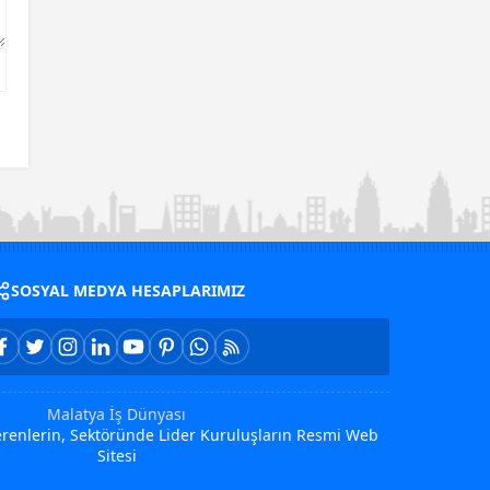
SOSYAL MEDYA HESAPLARIMIZ
Malatya İş Dünyası
Verenlerin, Sektöründe Lider Kuruluşların Resmi Web
Sitesi