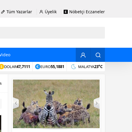
Tüm Yazarlar
Üyelik
Nöbetçi Eczaneler
Video
DOLAR
47,7111
EURO
55,1881
MALATYA
23°C
fi