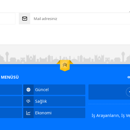
M MENÜSÜ
Güncel
Sağlık
Ekonomi
İş Arayanların, İş 