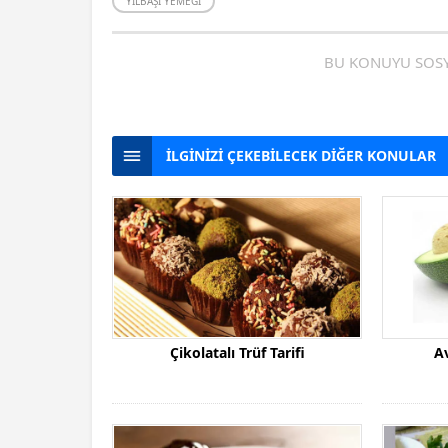
YILBAŞI YEMEĞI
BU KONUYU SOSY
İLGİNİZİ ÇEKEBİLECEK DİĞER KONULAR
Çikolatalı Trüf Tarifi
A