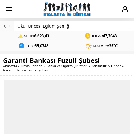
Okul Öncesi Eğitim Şenliği
ALTIN
6.623,43
DOLAR
47,7048
EURO
55,0748
MALATYA
35°C
Garanti Bankası Fuzuli Şubesi
Anasayfa
»
Firma Rehberi
»
Banka ve Sigorta Şirketleri
»
Bankacılık & Finans
»
Garanti Bankası Fuzuli Şubesi