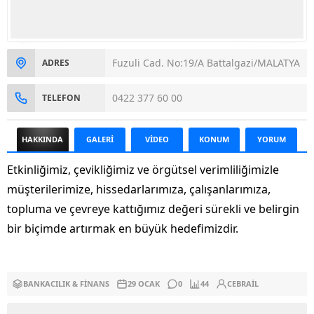
Fuzuli Cad. No:19/A Battalgazi/MALATYA
ADRES
0422 377 60 00
TELEFON
HAKKINDA
GALERİ
VİDEO
KONUM
YORUM
Etkinliğimiz, çevikliğimiz ve örgütsel verimliliğimizle
müşterilerimize, hissedarlarımıza, çalışanlarımıza,
topluma ve çevreye kattığımız değeri sürekli ve belirgin
bir biçimde artırmak en büyük hedefimizdir.
BANKACILIK & FINANS
29 OCAK
0
44
CEBRAIL