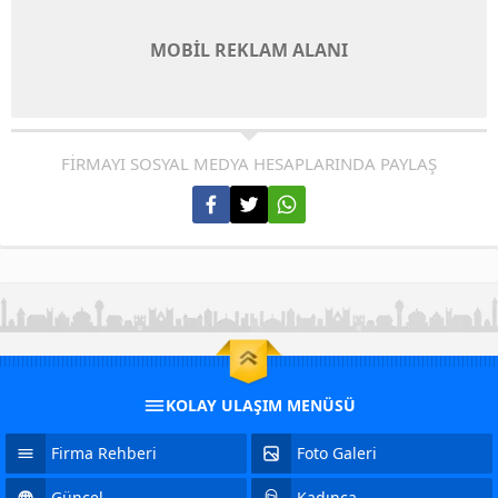
MOBİL REKLAM ALANI
FİRMAYI SOSYAL MEDYA HESAPLARINDA PAYLAŞ
KOLAY ULAŞIM MENÜSÜ
Firma Rehberi
Foto Galeri
Güncel
Kadınca