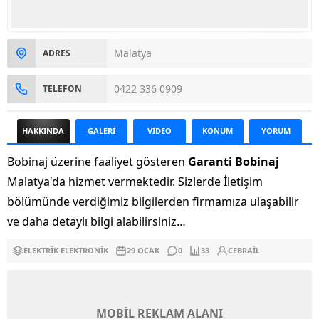
Malatya
ADRES
0422 336 0909
TELEFON
HAKKINDA
GALERİ
VİDEO
KONUM
YORUM
Bobinaj üzerine faaliyet gösteren
Garanti Bobinaj
Malatya'da hizmet vermektedir. Sizlerde İletişim
bölümünde verdiğimiz bilgilerden firmamıza ulaşabilir
ve daha detaylı bilgi alabilirsiniz…
ELEKTRIK ELEKTRONIK
29 OCAK
0
33
CEBRAIL
MOBİL REKLAM ALANI