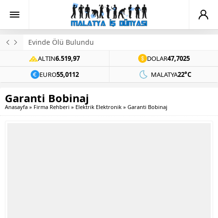
Evinde Ölü Bulundu
ALTIN
6.519,97
DOLAR
47,7025
EURO
55,0112
MALATYA
22°C
Garanti Bobinaj
Anasayfa
»
Firma Rehberi
»
Elektrik Elektronik
»
Garanti Bobinaj