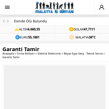
Evinde Ölü Bulundu
ALTIN
6.660,55
DOLAR
47,7111
EURO
55,1881
MALATYA
36°C
Garanti Tamir
Anasayfa
»
Firma Rehberi
»
Elektrik Elektronik
»
Beyaz Eşya Satış - Teknik Servis
»
Garanti Tamir