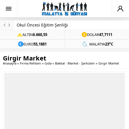
Okul Öncesi Eğitim Şenliği
ALTIN
6.660,55
DOLAR
47,7111
EURO
55,1881
MALATYA
23°C
Girgir Market
Anasayfa
»
Firma Rehberi
»
Gıda
»
Bakkal - Market - Şarküteri
»
Girgir Market