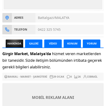
Battalgazi/MALATYA
ADRES
0422 325 5745
TELEFON
HAKKINDA
GALERİ
VİDEO
KONUM
YORUM
Girgir Market, Malatya'da
hizmet veren marketlerden
bir tanesidir. Sizde iletişim bölümünden irtibata geçerek
gerekli bilgileri alabilirsiniz.
BAKKAL - MARKET - ŞARKÜTERI
29 OCAK
0
26
CEBRAIL
MOBİL REKLAM ALANI