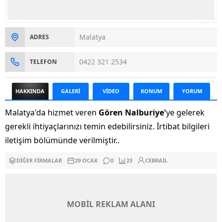
Malatya
ADRES
0422 321 2534
TELEFON
HAKKINDA
GALERİ
VİDEO
KONUM
YORUM
Malatya'da hizmet veren
Gören Nalburiye'
ye gelerek
gerekli ihtiyaçlarınızı temin edebilirsiniz. İrtibat bilgileri
iletişim bölümünde verilmiştir..
DIĞER FIRMALAR
29 OCAK
0
23
CEBRAIL
MOBİL REKLAM ALANI