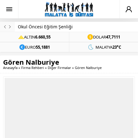
Evinde Ölü Bulundu
ALTIN
6.660,55
DOLAR
47,7111
EURO
55,1881
MALATYA
23°C
Gören Nalburiye
Anasayfa
»
Firma Rehberi
»
Diğer Firmalar
»
Gören Nalburiye