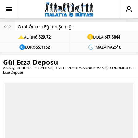
Okul Öncesi Eğitim Şenliği
ALTIN
6.529,72
DOLAR
47,5844
EURO
55,1152
MALATYA
25°C
Gül Ecza Deposu
Anasayfa
»
Firma Rehberi
»
Sağlık Merkezleri
»
Hastaneler ve Sağlık Ocakları
»
Gül
Ecza Deposu