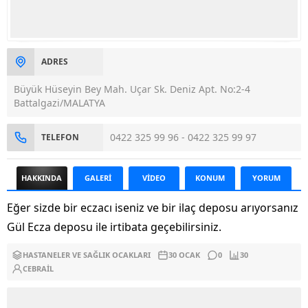
ADRES
Büyük Hüseyin Bey Mah. Uçar Sk. Deniz Apt. No:2-4
Battalgazi/MALATYA
0422 325 99 96 - 0422 325 99 97
TELEFON
HAKKINDA
GALERİ
VİDEO
KONUM
YORUM
Eğer sizde bir eczacı iseniz ve bir ilaç deposu arıyorsanız
Gül Ecza deposu ile irtibata geçebilirsiniz.
HASTANELER VE SAĞLIK OCAKLARI
30 OCAK
0
30
CEBRAIL