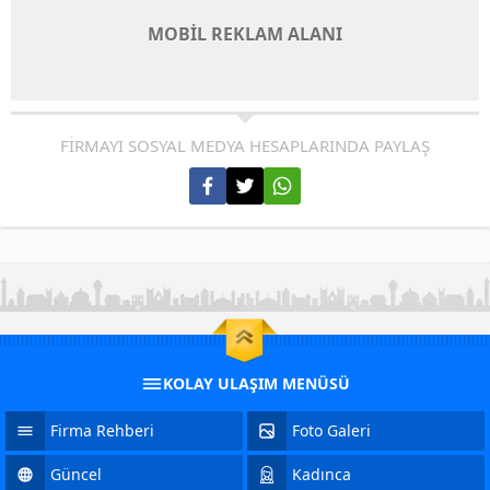
MOBİL REKLAM ALANI
FİRMAYI SOSYAL MEDYA HESAPLARINDA PAYLAŞ
KOLAY ULAŞIM MENÜSÜ
Firma Rehberi
Foto Galeri
Güncel
Kadınca