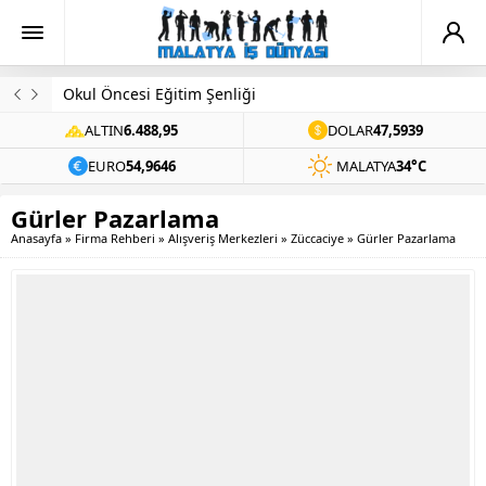
Okul Öncesi Eğitim Şenliği
ALTIN
6.488,95
DOLAR
47,5939
EURO
54,9646
MALATYA
34°C
Gürler Pazarlama
Anasayfa
»
Firma Rehberi
»
Alışveriş Merkezleri
»
Züccaciye
»
Gürler Pazarlama