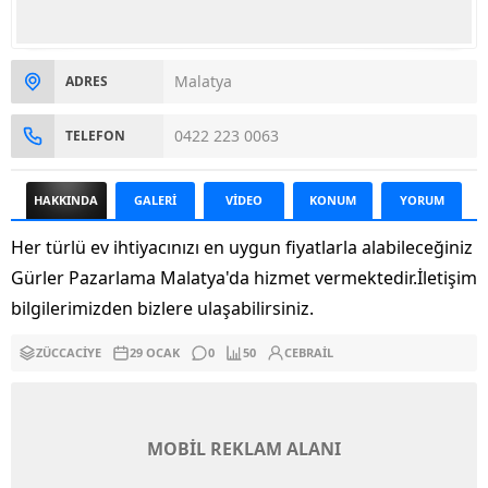
Malatya
ADRES
0422 223 0063
TELEFON
HAKKINDA
GALERİ
VİDEO
KONUM
YORUM
Her türlü ev ihtiyacınızı en uygun fiyatlarla alabileceğiniz
Gürler Pazarlama Malatya'da hizmet vermektedir.İletişim
bilgilerimizden bizlere ulaşabilirsiniz.
ZÜCCACIYE
29 OCAK
0
50
CEBRAIL
MOBİL REKLAM ALANI