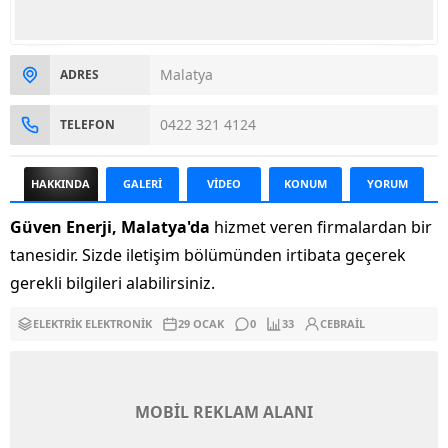
Malatya
ADRES
0422 321 4124
TELEFON
HAKKINDA
GALERİ
VİDEO
KONUM
YORUM
Güven Enerji, Malatya'da
hizmet veren firmalardan bir
tanesidir. Sizde iletişim bölümünden irtibata geçerek
gerekli bilgileri alabilirsiniz.
ELEKTRIK ELEKTRONIK
29 OCAK
0
33
CEBRAIL
MOBİL REKLAM ALANI