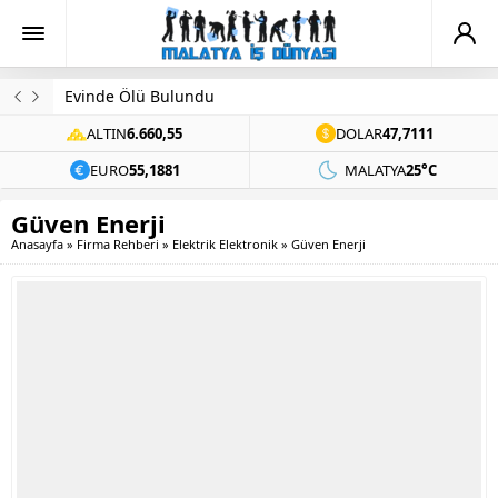
Evinde Ölü Bulundu
ALTIN
6.660,55
DOLAR
47,7111
EURO
55,1881
MALATYA
25°C
Güven Enerji
Anasayfa
»
Firma Rehberi
»
Elektrik Elektronik
»
Güven Enerji