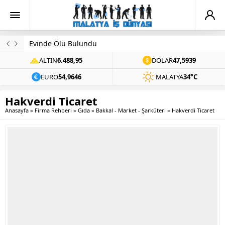
Evinde Ölü Bulundu
ALTIN
6.488,95
DOLAR
47,5939
EURO
54,9646
MALATYA
34°C
Hakverdi Ticaret
Anasayfa
»
Firma Rehberi
»
Gıda
»
Bakkal - Market - Şarküteri
»
Hakverdi Ticaret