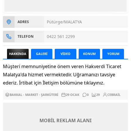
Pütürge/MALATYA
ADRES
0422 561 2299
TELEFON
HAKKINDA
GALERİ
VİDEO
KONUM
YORUM
Müşteri memnuniyetine önem veren Hakverdi Ticaret
Malatya'da hizmet vermektedir. Uğramanızı tavsiye
ederiz. İrtibat için İletişim bölümüne tıklayınız.
BAKKAL - MARKET - ŞARKÜTERI
29 OCAK
0
29
CEBRAIL
MOBİL REKLAM ALANI