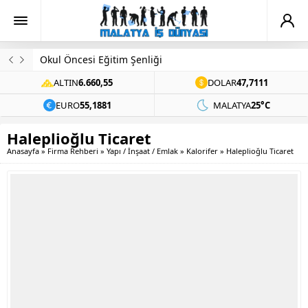
Evinde Ölü Bulundu
ALTIN
6.660,55
DOLAR
47,7111
EURO
55,1881
MALATYA
25°C
Haleplioğlu Ticaret
Anasayfa
»
Firma Rehberi
»
Yapı / İnşaat / Emlak
»
Kalorifer
»
Haleplioğlu Ticaret