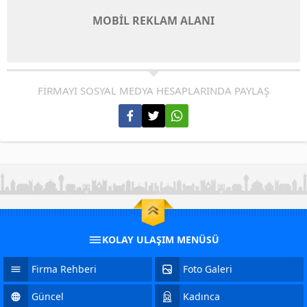
MOBİL REKLAM ALANI
FİRMAYI SOSYAL MEDYA HESAPLARINDA PAYLAŞ
KOLAY ULAŞIM MENÜSÜ
Firma Rehberi
Foto Galeri
Güncel
Kadınca