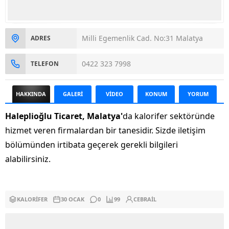
Milli Egemenlik Cad. No:31 Malatya
ADRES
0422 323 7998
TELEFON
HAKKINDA
GALERİ
VİDEO
KONUM
YORUM
Haleplioğlu Ticaret, Malatya'
da kalorifer sektöründe
hizmet veren firmalardan bir tanesidir. Sizde iletişim
bölümünden irtibata geçerek gerekli bilgileri
alabilirsiniz.
KALORIFER
30 OCAK
0
99
CEBRAIL