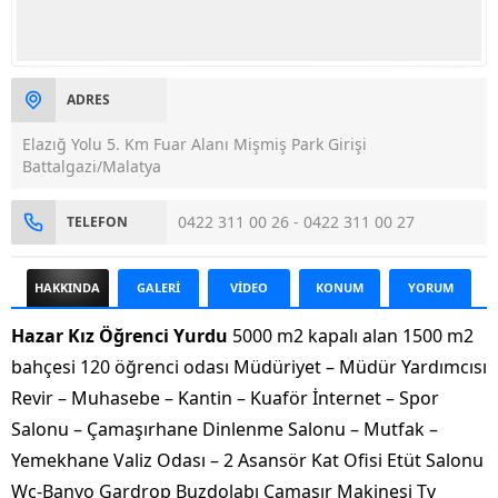
ADRES
Elazığ Yolu 5. Km Fuar Alanı Mişmiş Park Girişi
Battalgazi/Malatya
0422 311 00 26 - 0422 311 00 27
TELEFON
HAKKINDA
GALERİ
VİDEO
KONUM
YORUM
Hazar Kız Öğrenci Yurdu
5000 m2 kapalı alan 1500 m2
bahçesi 120 öğrenci odası Müdüriyet – Müdür Yardımcısı
Revir – Muhasebe – Kantin – Kuaför İnternet – Spor
Salonu – Çamaşırhane Dinlenme Salonu – Mutfak –
Yemekhane Valiz Odası – 2 Asansör Kat Ofisi Etüt Salonu
Wc-Banyo Gardrop Buzdolabı Çamaşır Makinesi Tv