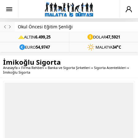
Okul Öncesi Eğitim Şenliği
ALTIN
6.499,25
DOLAR
47,5921
EURO
54,9747
MALATYA
34°C
İmikoğlu Sigorta
Anasayfa
»
Firma Rehberi
»
Banka ve Sigorta Şirketleri
»
Sigorta Acentelikleri
»
İmikoğlu Sigorta