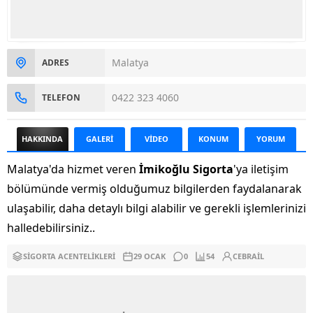
Malatya
ADRES
0422 323 4060
TELEFON
HAKKINDA
GALERİ
VİDEO
KONUM
YORUM
Malatya'da hizmet veren
İmikoğlu Sigorta
'ya iletişim
bölümünde vermiş olduğumuz bilgilerden faydalanarak
ulaşabilir, daha detaylı bilgi alabilir ve gerekli işlemlerinizi
halledebilirsiniz..
SIGORTA ACENTELIKLERI
29 OCAK
0
54
CEBRAIL