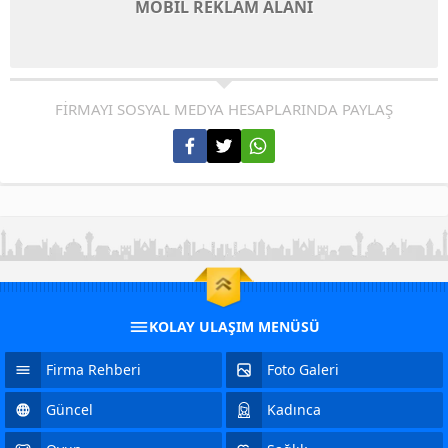
MOBİL REKLAM ALANI
FİRMAYI SOSYAL MEDYA HESAPLARINDA PAYLAŞ
KOLAY ULAŞIM MENÜSÜ
Firma Rehberi
Foto Galeri
Güncel
Kadınca