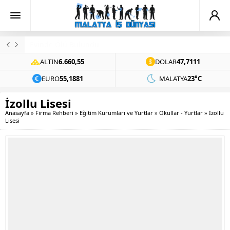
Evinde Ölü Bulundu
ALTIN
6.660,55
DOLAR
47,7111
EURO
55,1881
MALATYA
23°C
İzollu Lisesi
Anasayfa
»
Firma Rehberi
»
Eğitim Kurumları ve Yurtlar
»
Okullar - Yurtlar
»
İzollu
Lisesi