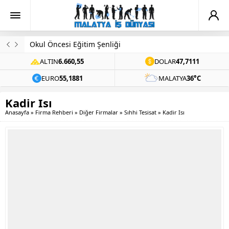
Okul Öncesi Eğitim Şenliği
ALTIN
6.660,55
DOLAR
47,7111
EURO
55,1881
MALATYA
36°C
Kadir Isı
Anasayfa
»
Firma Rehberi
»
Diğer Firmalar
»
Sıhhi Tesisat
»
Kadir Isı