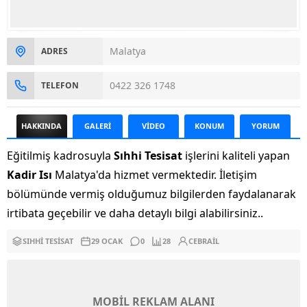
Malatya
ADRES
0422 326 1748
TELEFON
HAKKINDA
GALERİ
VİDEO
KONUM
YORUM
Eğitilmiş kadrosuyla
Sıhhi Tesisat
işlerini kaliteli yapan
Kadir Isı
Malatya'da hizmet vermektedir. İletişim
bölümünde vermiş olduğumuz bilgilerden faydalanarak
irtibata geçebilir ve daha detaylı bilgi alabilirsiniz..
SIHHI TESISAT
29 OCAK
0
28
CEBRAIL
MOBİL REKLAM ALANI