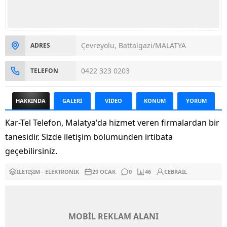
Çevreyolu, Battalgazi/MALATYA
ADRES
0422 323 0203
TELEFON
HAKKINDA
GALERİ
VİDEO
KONUM
YORUM
Kar-Tel Telefon, Malatya'da hizmet veren firmalardan bir
tanesidir. Sizde iletişim bölümünden irtibata
geçebilirsiniz.
İLETIŞIM - ELEKTRONIK
29 OCAK
0
46
CEBRAIL
MOBİL REKLAM ALANI