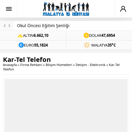
Okul Öncesi Eğitim Şenliği
ALTIN
6.662,10
DOLAR
47,6954
EURO
55,1824
MALATYA
35°C
Kar-Tel Telefon
Anasayfa
»
Firma Rehberi
»
Bilişim Hizmetleri
»
İletişim - Elektronik
»
Kar-Tel
Telefon