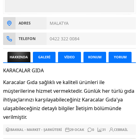
MALATYA
ADRES
0422 322 0084
TELEFON
HAKKINDA
GALERİ
VİDEO
KONUM
YORUM
KARACALAR GIDA
Karacalar Gıda sağlıklı ve kaliteli ürünleri ile
müşterilerine hizmet vermektedir. Günlük her türlü gıda
ihtiyaçlarınızı karşılayabileceğiniz Karacalar Gıda'ya
ulaşabileceğiniz detaylı bilgiler İletişim bölümünde
verilmiştir.
BAKKAL - MARKET - ŞARKÜTERI
29 OCAK
0
31
CEBRAIL