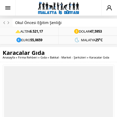
Okul Öncesi Eğitim Şenliği
ALTIN
6.521,17
DOLAR
47,5953
EURO
55,0659
MALATYA
25°C
Karacalar Gıda
Anasayfa
»
Firma Rehberi
»
Gıda
»
Bakkal - Market - Şarküteri
»
Karacalar Gıda