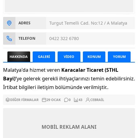
Turgut Temelli Cad. No:12 / A Malatya
ADRES
0422 322 6780
TELEFON
HAKKINDA
GALERİ
VİDEO
KONUM
YORUM
Malatya'da hizmet veren
Karacalar Ticaret (STHL
Bayi)'
ye gelerek gerekli ihtiyaçlarınızı temin edebilirsiniz.
İrtibat bilgileri iletişim bölümünde verilmiştir..
DIĞER FIRMALAR
29 OCAK
0
43
CEBRAIL
MOBİL REKLAM ALANI