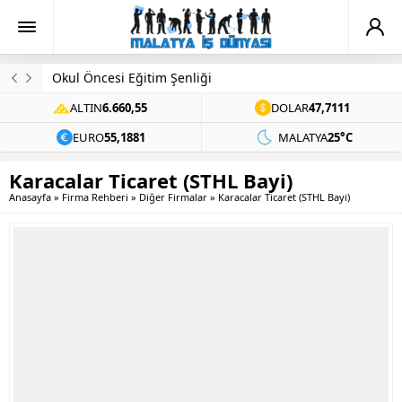
Okul Öncesi Eğitim Şenliği
ALTIN
6.660,55
DOLAR
47,7111
EURO
55,1881
MALATYA
25°C
Karacalar Ticaret (STHL Bayi)
Anasayfa
»
Firma Rehberi
»
Diğer Firmalar
»
Karacalar Ticaret (STHL Bayi)