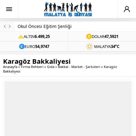
Okul Öncesi Eğitim Şenliği
ALTIN
6.499,25
DOLAR
47,5921
EURO
54,9747
MALATYA
34°C
Karagöz Bakkaliyesi
Anasayfa
»
Firma Rehberi
»
Gıda
»
Bakkal - Market - Şarküteri
»
Karagöz
Bakkaliyesi