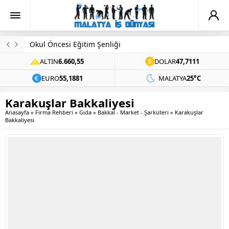
Okul Öncesi Eğitim Şenliği
ALTIN
6.660,55
DOLAR
47,7111
EURO
55,1881
MALATYA
25°C
Karakuşlar Bakkaliyesi
Anasayfa
»
Firma Rehberi
»
Gıda
»
Bakkal - Market - Şarküteri
»
Karakuşlar
Bakkaliyesi