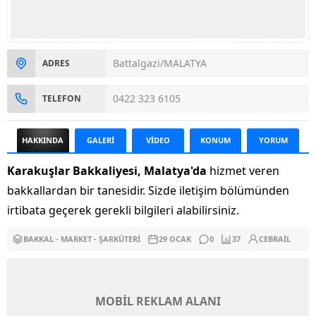
Battalgazi/MALATYA
ADRES
0422 323 6105
TELEFON
HAKKINDA
GALERİ
VİDEO
KONUM
YORUM
Karakuşlar Bakkaliyesi, Malatya'da
hizmet veren
bakkallardan bir tanesidir. Sizde iletişim bölümünden
irtibata geçerek gerekli bilgileri alabilirsiniz.
BAKKAL - MARKET - ŞARKÜTERI
29 OCAK
0
37
CEBRAIL
MOBİL REKLAM ALANI