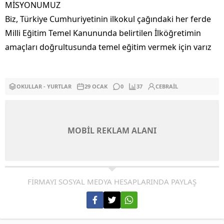
MİSYONUMUZ
Biz, Türkiye Cumhuriyetinin ilkokul çağındaki her ferde
Milli Eğitim Temel Kanununda belirtilen İlköğretimin
amaçları doğrultusunda temel eğitim vermek için varız
OKULLAR - YURTLAR
29 OCAK
0
37
CEBRAIL
MOBİL REKLAM ALANI
FİRMAYI SOSYAL MEDYA HESAPLARINDA PAYLAŞ