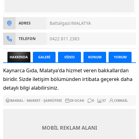
Battalgazi/MALATYA
ADRES
0422 811 2383
TELEFON
HAKKINDA
GALERİ
VİDEO
KONUM
YORUM
Kaynarca Gıda, Malatya'da hizmet veren bakkallardan
biridir. Sizde iletişim bölümünden irtibata geçerek daha
detaylı bilgi alabilirsiniz.
BAKKAL - MARKET - ŞARKÜTERI
29 OCAK
0
37
CEBRAIL
MOBİL REKLAM ALANI