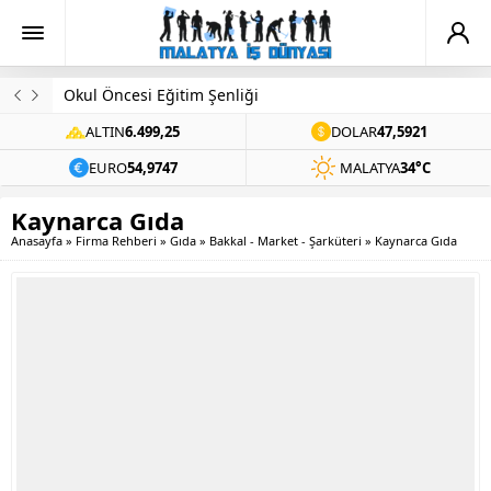
Okul Öncesi Eğitim Şenliği
ALTIN
6.499,25
DOLAR
47,5921
EURO
54,9747
MALATYA
34°C
Kaynarca Gıda
Anasayfa
»
Firma Rehberi
»
Gıda
»
Bakkal - Market - Şarküteri
»
Kaynarca Gıda