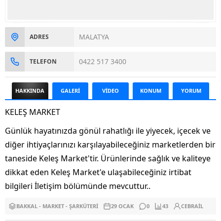
MALATYA
ADRES
0422 517 3400
TELEFON
HAKKINDA
GALERİ
VİDEO
KONUM
YORUM
KELEŞ MARKET
Günlük hayatınızda gönül rahatlığı ile yiyecek, içecek ve
diğer ihtiyaçlarınızı karşılayabileceğiniz marketlerden bir
taneside Keleş Market'tir. Ürünlerinde sağlık ve kaliteye
dikkat eden Keleş Market'e ulaşabileceğiniz irtibat
bilgileri İletişim bölümünde mevcuttur..
BAKKAL - MARKET - ŞARKÜTERI
29 OCAK
0
43
CEBRAIL