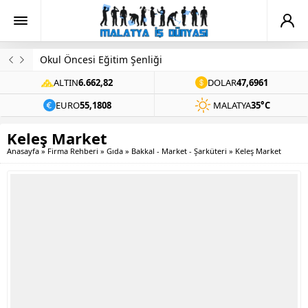
Okul Öncesi Eğitim Şenliği
ALTIN
6.662,82
DOLAR
47,6961
EURO
55,1808
MALATYA
35°C
Keleş Market
Anasayfa
»
Firma Rehberi
»
Gıda
»
Bakkal - Market - Şarküteri
»
Keleş Market