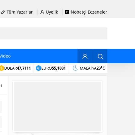
Tüm Yazarlar
Üyelik
Nöbetçi Eczaneler
Video
DOLAR
47,7111
EURO
55,1881
MALATYA
23°C
ri