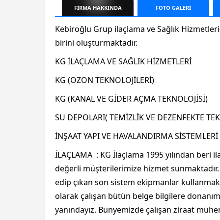
FİRMA
HAKKINDA
FOTO
GALERİ
Kebiroğlu Grup ilaçlama ve Sağlık Hizmetle
birini oluşturmaktadır.
KG İLAÇLAMA VE SAĞLIK HİZMETLERİ
KG (OZON TEKNOLOJİLERİ)
KG (KANAL VE GİDER AÇMA TEKNOLOJİSİ)
SU DEPOLARI( TEMİZLİK VE DEZENFEKTE TE
İNŞAAT YAPI VE HAVALANDIRMA SİSTEMLERİ
İLAÇLAMA : KG İlaçlama 1995 yılından beri i
değerli müşterilerimize hizmet sunmaktadır. 
edip çıkan son sistem ekipmanlar kullanmaktad
olarak çalışan bütün belge bilgilere donanı
yanındayız. Bünyemizde çalışan ziraat mühen