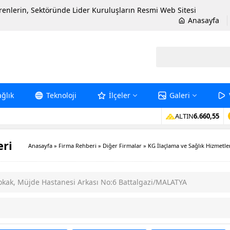
erenlerin, Sektöründe Lider Kuruluşların Resmi Web Sitesi
Anasayfa
ağlık
Teknoloji
İlçeler
Galeri
ALTIN
6.660,55
eri
Anasayfa
»
Firma Rehberi
»
Diğer Firmalar
»
KG İlaçlama ve Sağlık Hizmetle
okak, Müjde Hastanesi Arkası No:6 Battalgazi/MALATYA