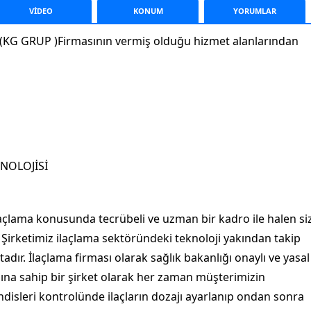
VİDEO
KONUM
YORUM
LAR
ri(KG GRUP )Firmasının vermiş olduğu hizmet alanlarından
KNOLOJİSİ
laçlama konusunda tecrübeli ve uzman bir kadro ile halen si
Şirketimiz ilaçlama sektöründeki teknoloji yakından takip
ır. İlaçlama firması olarak sağlık bakanlığı onaylı ve yasal
mına sahip bir şirket olarak her zaman müşterimizin
disleri kontrolünde ilaçların dozajı ayarlanıp ondan sonra