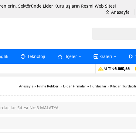
erenlerin, Sektöründe Lider Kuruluşların Resmi Web Sitesi
Anasayfa
ağlık
Teknoloji
İlçeler
Galeri
ALTIN
6.660,55
Anasayfa
»
Firma Rehberi
»
Diğer Firmalar
»
Hurdacılar
»
Kılıçlar Hurdacıl
dacılar Sitesi No:5 MALATYA