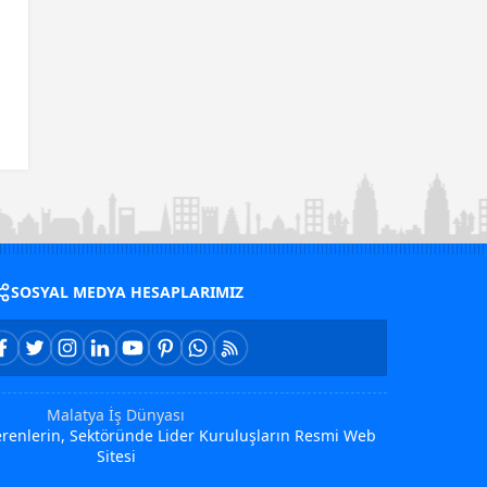
SOSYAL MEDYA HESAPLARIMIZ
Malatya İş Dünyası
Verenlerin, Sektöründe Lider Kuruluşların Resmi Web
Sitesi