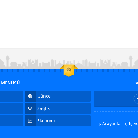
M MENÜSÜ
Güncel
Sağlık
Ekonomi
İş Arayanların, İş 