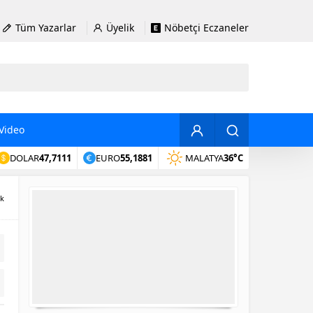
Tüm Yazarlar
Üyelik
Nöbetçi Eczaneler
Video
DOLAR
47,7111
EURO
55,1881
MALATYA
36°C
ık