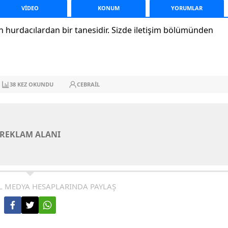
VİDEO
KONUM
YORUM
LAR
n hurdacılardan bir tanesidir. Sizde iletişim bölümünden
38
KEZ OKUNDU
CEBRAIL
REKLAM ALANI
L MEDYA HESAPLARINDA PAYLAŞ