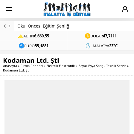
Okul Öncesi Eğitim Şenliği
ALTIN
6.660,55
DOLAR
47,7111
EURO
55,1881
MALATYA
23°C
Kodaman Ltd. Şti
Anasayfa
»
Firma Rehberi
»
Elektrik Elektronik
»
Beyaz Eşya Satış - Teknik Servis
»
Kodaman Ltd. Şti