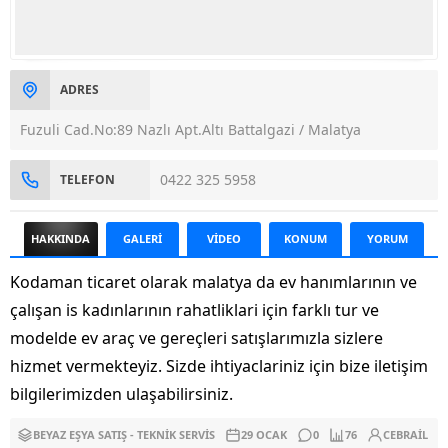
ADRES
Fuzuli Cad.No:89 Nazlı Apt.Altı Battalgazi / Malatya
0422 325 5958
TELEFON
HAKKINDA
GALERİ
VİDEO
KONUM
YORUM
Kodaman ticaret olarak malatya da ev hanımlarının ve
çalışan is kadınlarının rahatliklari için farklı tur ve
modelde ev araç ve gereçleri satışlarımızla sizlere
hizmet vermekteyiz. Sizde ihtiyaclariniz için bize iletişim
bilgilerimizden ulaşabilirsiniz.
BEYAZ EŞYA SATIŞ - TEKNIK SERVIS
29 OCAK
0
76
CEBRAIL