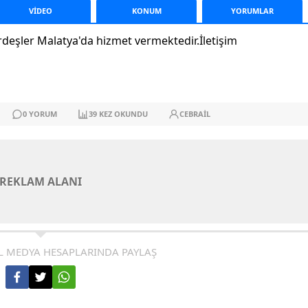
VİDEO
KONUM
YORUM
LAR
ardeşler Malatya'da hizmet vermektedir.İletişim
0
YORUM
39
KEZ OKUNDU
CEBRAIL
REKLAM ALANI
L MEDYA HESAPLARINDA PAYLAŞ