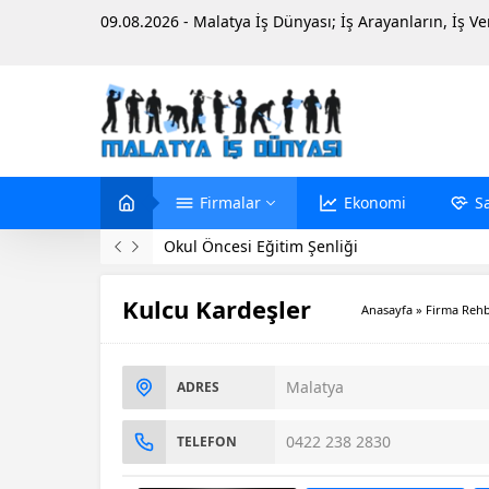
09.08.2026 - Malatya İş Dünyası; İş Arayanların, İş V
Firmalar
Ekonomi
S
Evinde Ölü Bulundu
Kulcu Kardeşler
Anasayfa
»
Firma Rehb
Malatya
ADRES
0422 238 2830
TELEFON