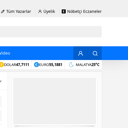
Tüm Yazarlar
Üyelik
Nöbetçi Eczaneler
Video
DOLAR
47,7111
EURO
55,1881
MALATYA
25°C
er