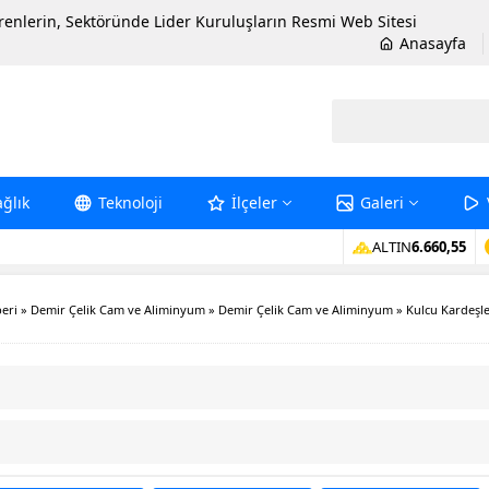
erenlerin, Sektöründe Lider Kuruluşların Resmi Web Sitesi
Anasayfa
ağlık
Teknoloji
İlçeler
Galeri
ALTIN
6.660,55
eri
»
Demir Çelik Cam ve Aliminyum
»
Demir Çelik Cam ve Aliminyum
»
Kulcu Kardeşl