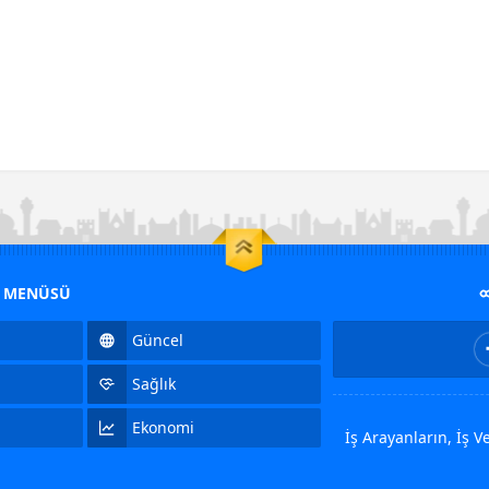
M MENÜSÜ
Güncel
Sağlık
Ekonomi
İş Arayanların, İş 