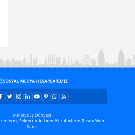
SOSYAL MEDYA HESAPLARIMIZ
Malatya İş Dünyası
Verenlerin, Sektöründe Lider Kuruluşların Resmi Web
Sitesi