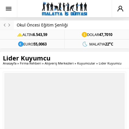
Okul Öncesi Eğitim Şenliği
ALTIN
6.543,59
DOLAR
47,7010
EURO
55,0063
MALATYA
22°C
Lider Kuyumcu
Anasayfa
»
Firma Rehberi
»
Alışveriş Merkezleri
»
Kuyumcular
»
Lider Kuyumcu