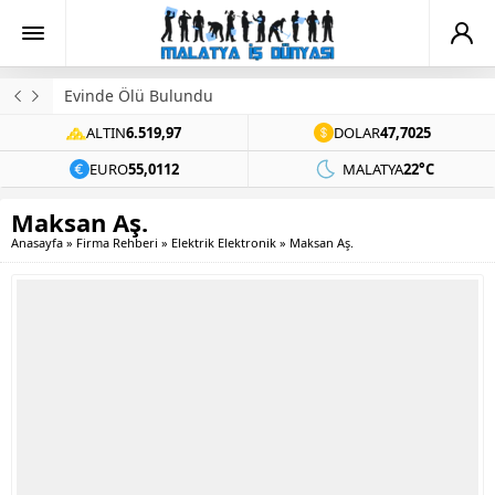
Evinde Ölü Bulundu
ALTIN
6.519,97
DOLAR
47,7025
EURO
55,0112
MALATYA
22°C
Maksan Aş.
Anasayfa
»
Firma Rehberi
»
Elektrik Elektronik
»
Maksan Aş.