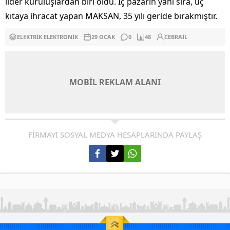
lider kuruluşlardan biri oldu. İç pazarın yanı sıra, üç
kıtaya ihracat yapan MAKSAN, 35 yılı geride bırakmıştır.
ELEKTRIK ELEKTRONIK
29 OCAK
0
48
CEBRAIL
MOBİL REKLAM ALANI
FİRMAYI SOSYAL MEDYA HESAPLARINDA PAYLAŞ