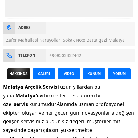
ADRES
Zafer Mahallesi Karayolları Sokak No:8 Battalgazi Malatya
+908503332442
TELEFON
HAKKINDA
GALERİ
VİDEO
KONUM
YORUM
Malatya Arçelik Servisi
uzun yıllardan bu
yana
Malatya'da
hizmetlerini sürdüren bir
özel
servis
kurumudur.Alanında uzman profosyonel
ekipten oluşan ve her geçen gün inovasyonlarla değişen
gelişen servisimiz bugün siz değerli müşterilerimiz
sayesinde başarı çıtasını yükseltmekte