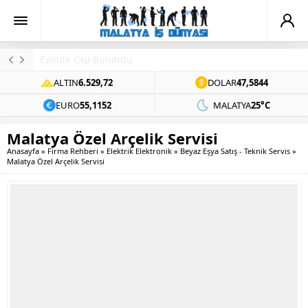
Evinde Ölü Bulundu
ALTIN
6.529,72
DOLAR
47,5844
EURO
55,1152
MALATYA
25°C
Malatya Özel Arçelik Servisi
Anasayfa
»
Firma Rehberi
»
Elektrik Elektronik
»
Beyaz Eşya Satış - Teknik Servis
»
Malatya Özel Arçelik Servisi