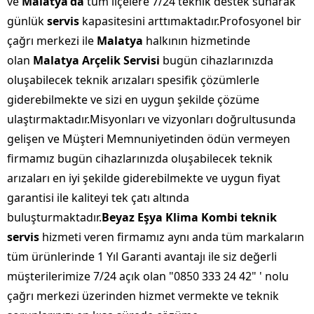
ve
Malatya'da
tüm ilçelere 7/24 teknik destek sunarak
günlük
servis
kapasitesini arttımaktadır.Profosyonel bir
çağrı merkezi ile
Malatya
halkının hizmetinde
olan
Malatya Arçelik Servisi
bugün cihazlarınızda
oluşabilecek teknik arızaları spesifik çözümlerle
giderebilmekte ve sizi en uygun şekilde çözüme
ulaştırmaktadır.Misyonları ve vizyonları doğrultusunda
gelişen ve Müşteri Memnuniyetinden ödün vermeyen
firmamız bugün cihazlarınızda oluşabilecek teknik
arızaları en iyi şekilde giderebilmekte ve uygun fiyat
garantisi ile kaliteyi tek çatı altında
buluşturmaktadır.
Beyaz Eşya Klima Kombi teknik
servis
hizmeti veren firmamız aynı anda tüm markaların
tüm ürünlerinde 1 Yıl Garanti avantajı ile siz değerli
müşterilerimize 7/24 açık olan "0850 333 24 42" ' nolu
çağrı merkezi üzerinden hizmet vermekte ve teknik