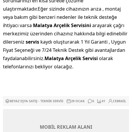
sorunlarınızı en kısa sürede çözüme
ulaştırmaktadır.Eğer sizinde cihazınızın arıza , montaj
veya bakım gibi benzeri nedenler ile teknik desteğe
ihtiyacı varsa
Malatya Arçelik Servisini
arayarak çağrı
merkezimiz üzerinden cihazınız hakkında bilgi edinebilir
dilerseniz
servis
kaydı oluşturarak 1 Yıl Garanti , Uygun
Fiyat Seçeneği ve 7/24 Teknik Destek gibi avantajlardan
faydalanabilirsiniz.
Malatya Arçelik Servisi
olarak
telefonlarınızı bekliyor olacağız.
BEYAZ EŞYA SATIŞ - TEKNIK SERVIS
29 OCAK
0
41
CEBRAIL
MOBİL REKLAM ALANI