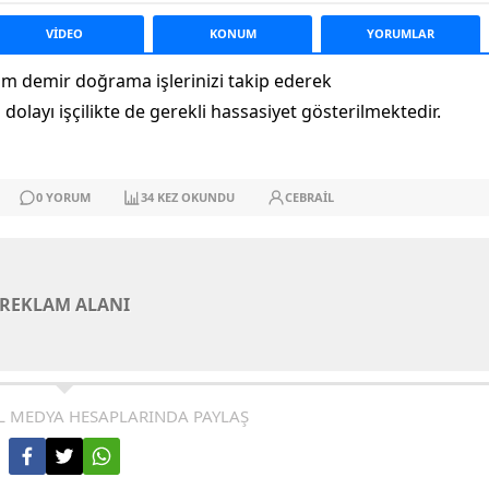
VİDEO
KONUM
YORUM
LAR
üm demir doğrama işlerinizi takip ederek
layı işçilikte de gerekli hassasiyet gösterilmektedir.
0
YORUM
34
KEZ OKUNDU
CEBRAIL
REKLAM ALANI
L MEDYA HESAPLARINDA PAYLAŞ