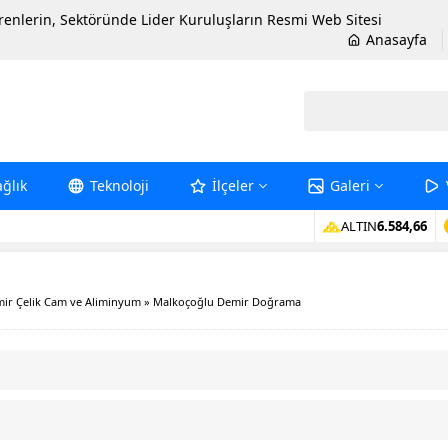
erenlerin, Sektöründe Lider Kuruluşların Resmi Web Sitesi
Anasayfa
ağlık
Teknoloji
İlçeler
Galeri
ALTIN
6.584,66
ir Çelik Cam ve Aliminyum
»
Malkoçoğlu Demir Doğrama