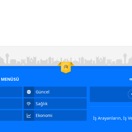
M MENÜSÜ
Güncel
Sağlık
Ekonomi
İş Arayanların, İş 