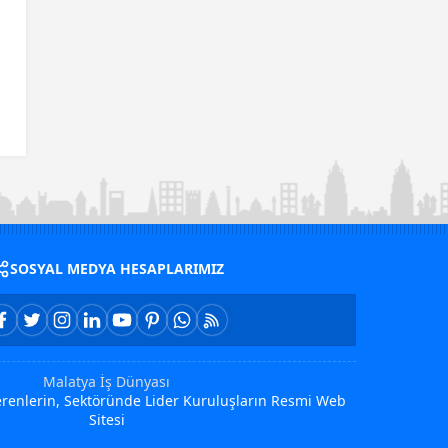
SOSYAL MEDYA HESAPLARIMIZ
Malatya İş Dünyası
Verenlerin, Sektöründe Lider Kuruluşların Resmi Web
Sitesi