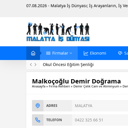
07.08.2026 - Malatya İş Dünyası; İş Arayanların, İş V
Firmalar
Ekonomi
S
Evinde Ölü Bulundu
Malkoçoğlu Demir Doğrama
Anasayfa
»
Firma Rehberi
»
Demir Çelik Cam ve Aliminyum
»
Dem
MALATYA
ADRES
0422 325 66 51
TELEFON