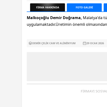
FİRMA
HAKKINDA
FOTO
GALERİ
Malkoçoğlu Demir Doğrama,
Malatya'da t
uygulamaktadır.Üretimin önemli olmasından do
DEMIR ÇELIK CAM VE ALIMINYUM
29 OCAK
2026
FİRMAYI SOSYA