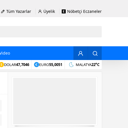
Tüm Yazarlar
Üyelik
Nöbetçi Eczaneler
Video
DOLAR
47,7046
EURO
55,0051
MALATYA
22°C