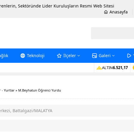
erenlerin, Sektöründe Lider Kuruluşların Resmi Web Sitesi
Anasayfa
ağlık
Teknoloji
İlçeler
Galeri
ALTIN
6.521,17
 - Yurtlar
»
M.Beyhatun Öğrenci Yurdu
rkezi, Battalgazi/MALATYA