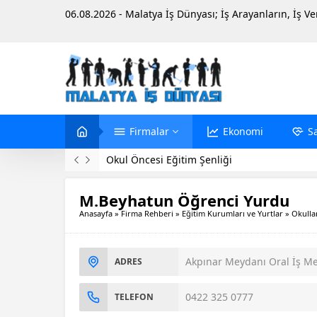
06.08.2026 - Malatya İş Dünyası; İş Arayanların, İş V
Firmalar
Ekonomi
S
Okul Öncesi Eğitim Şenliği
M.Beyhatun Öğrenci Yurdu
Anasayfa
»
Firma Rehberi
»
Eğitim Kurumları ve Yurtlar
»
Okullar
Akpınar Meydanı Oral İş Me
ADRES
0422 325 0777
TELEFON