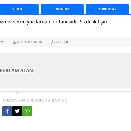
VİDEO
KONUM
YORUM
LAR
zmet veren yurtlardan bir tanesidir. Sizde iletişim
UM
39
KEZ OKUNDU
CEBRAIL
REKLAM ALANI
L MEDYA HESAPLARINDA PAYLAŞ