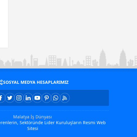
SOSYAL MEDYA HESAPLARIMIZ
Malatya İş Dünyası
Verenlerin, Sektöründe Lider Kuruluşların Resmi Web
Sitesi