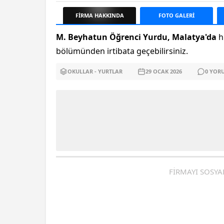
FİRMA
HAKKINDA
FOTO
GALERİ
M. Beyhatun Öğrenci Yurdu, Malatya'da
hi
bölümünden irtibata geçebilirsiniz.
OKULLAR - YURTLAR
29 OCAK
2026
0
YOR
FİRMAYI SOSYA