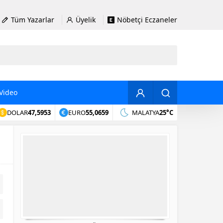
Tüm Yazarlar
Üyelik
Nöbetçi Eczaneler
Video
DOLAR
47,5953
EURO
55,0659
MALATYA
25°C