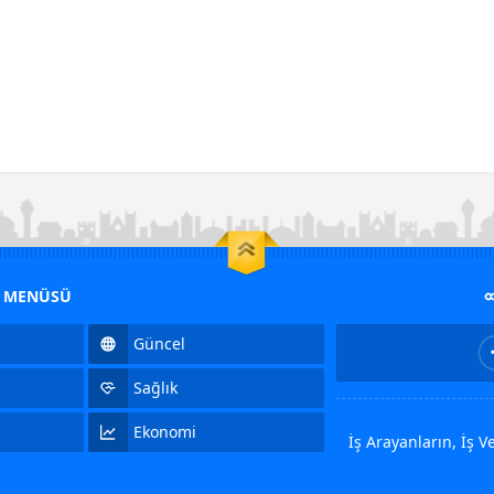
M MENÜSÜ
Güncel
Sağlık
Ekonomi
İş Arayanların, İş 