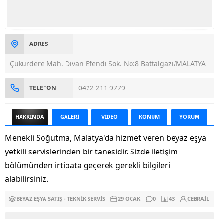
ADRES
Çukurdere Mah. Divan Efendi Sok. No:8 Battalgazi/MALATYA
0422 211 9779
TELEFON
HAKKINDA
GALERİ
VİDEO
KONUM
YORUM
Menekli Soğutma, Malatya'da hizmet veren beyaz eşya
yetkili servislerinden bir tanesidir. Sizde iletişim
bölümünden irtibata geçerek gerekli bilgileri
alabilirsiniz.
BEYAZ EŞYA SATIŞ - TEKNIK SERVIS
29 OCAK
0
43
CEBRAIL