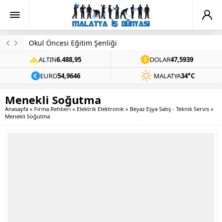
Okul Öncesi Eğitim Şenliği
ALTIN
6.488,95
DOLAR
47,5939
EURO
54,9646
MALATYA
34°C
Menekli Soğutma
Anasayfa
»
Firma Rehberi
»
Elektrik Elektronik
»
Beyaz Eşya Satış - Teknik Servis
»
Menekli Soğutma