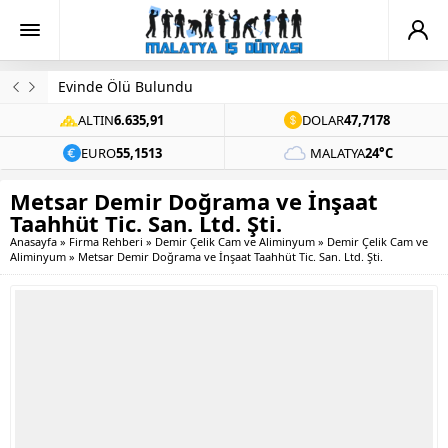
Evinde Ölü Bulundu
ALTIN
6.635,91
DOLAR
47,7178
EURO
55,1513
MALATYA
24°C
Metsar Demir Doğrama ve İnşaat
Taahhüt Tic. San. Ltd. Şti.
Anasayfa
»
Firma Rehberi
»
Demir Çelik Cam ve Aliminyum
»
Demir Çelik Cam ve
Aliminyum
»
Metsar Demir Doğrama ve İnşaat Taahhüt Tic. San. Ltd. Şti.