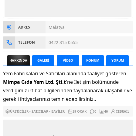
Malatya
ADRES
0422 315 0555
TELEFON
HAKKINDA
GALERİ
VİDEO
KONUM
YORUM
Yem Fabrikaları ve Satıcıları alanında faaliyet gösteren
Mimpa Gıda Yem Ltd. Şti.t
'ne İletişim bölümünde
verdiğimiz irtibat bilgilerinden faydalanarak ulaşabilir ve
gerekli ihtiyaçlarınızı temin edebilirsiniz..
ÜRETICILER - SATICILAR - BAYILER
29 OCAK
0
46
CEBRAIL