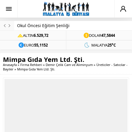
Okul Öncesi Eğitim Şenliği
ALTIN
6.529,72
DOLAR
47,5844
EURO
55,1152
MALATYA
25°C
Mimpa Gıda Yem Ltd. Şti.
Anasayfa
»
Firma Rehberi
»
Demir Çelik Cam ve Aliminyum
»
Üreticiler - Satıcılar -
Bayiler
»
Mimpa Gıda Yem Ltd. Şti.