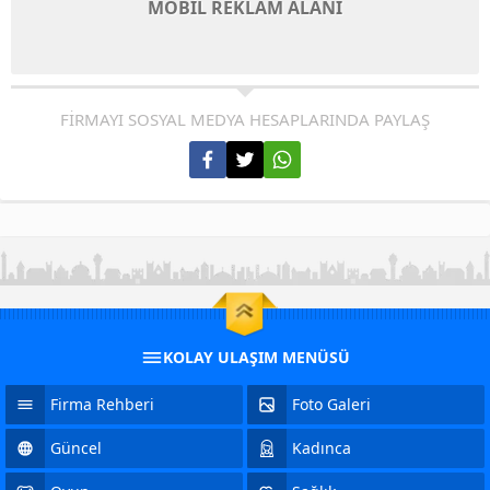
MOBİL REKLAM ALANI
FİRMAYI SOSYAL MEDYA HESAPLARINDA PAYLAŞ
KOLAY ULAŞIM MENÜSÜ
Firma Rehberi
Foto Galeri
Güncel
Kadınca