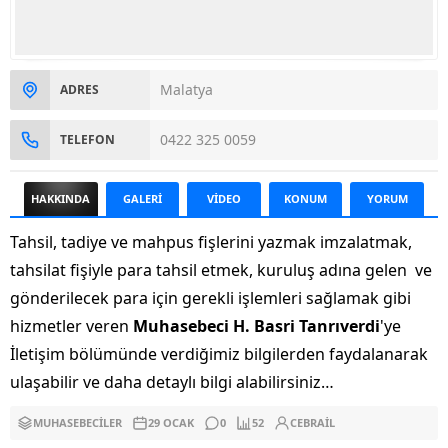
Malatya
ADRES
0422 325 0059
TELEFON
HAKKINDA
GALERİ
VİDEO
KONUM
YORUM
Tahsil, tadiye ve mahpus fişlerini yazmak imzalatmak,
tahsilat fişiyle para tahsil etmek, kuruluş adına gelen ve
gönderilecek para için gerekli işlemleri sağlamak gibi
hizmetler veren
Muhasebeci H. Basri Tanrıverdi
'ye
İletişim bölümünde verdiğimiz bilgilerden faydalanarak
ulaşabilir ve daha detaylı bilgi alabilirsiniz…
MUHASEBECILER
29 OCAK
0
52
CEBRAIL