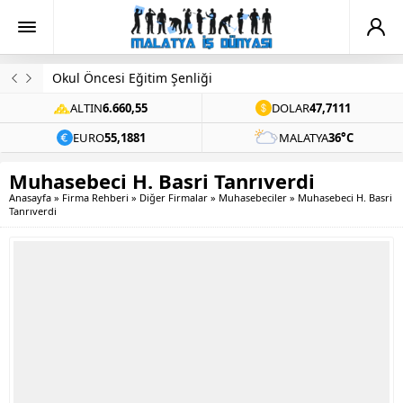
Okul Öncesi Eğitim Şenliği
ALTIN
6.660,55
DOLAR
47,7111
EURO
55,1881
MALATYA
36°C
Muhasebeci H. Basri Tanrıverdi
Anasayfa
»
Firma Rehberi
»
Diğer Firmalar
»
Muhasebeciler
»
Muhasebeci H. Basri
Tanrıverdi