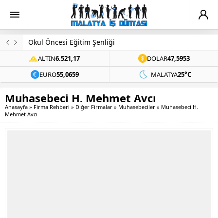
Okul Öncesi Eğitim Şenliği
ALTIN
6.521,17
DOLAR
47,5953
EURO
55,0659
MALATYA
25°C
Muhasebeci H. Mehmet Avcı
Anasayfa
»
Firma Rehberi
»
Diğer Firmalar
»
Muhasebeciler
»
Muhasebeci H.
Mehmet Avcı