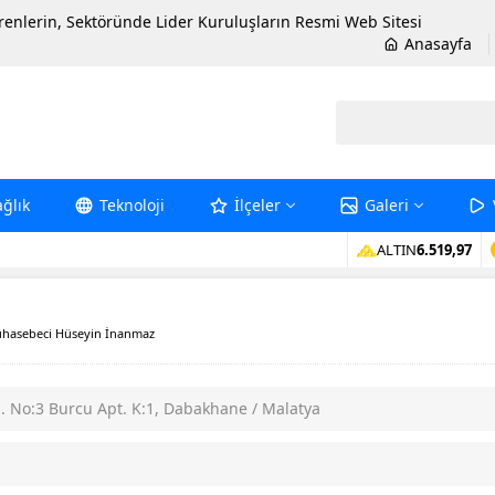
erenlerin, Sektöründe Lider Kuruluşların Resmi Web Sitesi
Anasayfa
ağlık
Teknoloji
İlçeler
Galeri
ALTIN
6.519,97
hasebeci Hüseyin İnanmaz
 No:3 Burcu Apt. K:1, Dabakhane / Malatya