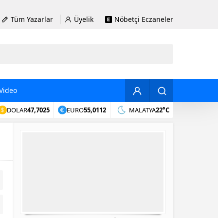
Tüm Yazarlar
Üyelik
Nöbetçi Eczaneler
Video
DOLAR
47,7025
EURO
55,0112
MALATYA
22°C