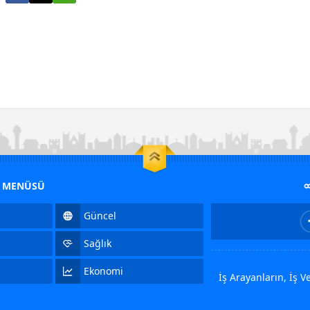
M MENÜSÜ
Güncel
Sağlık
Ekonomi
İş Arayanların, İş 