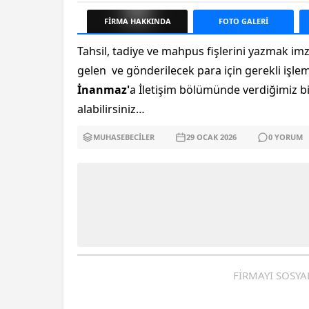
FİRMA
HAKKINDA
FOTO
GALERİ
Tahsil, tadiye ve mahpus fişlerini yazmak imz
gelen ve gönderilecek para için gerekli işle
İnanmaz'
a İletişim bölümünde verdiğimiz bil
alabilirsiniz…
MUHASEBECILER
29 OCAK
2026
0
YORUM
FİRMAYI SOSYA