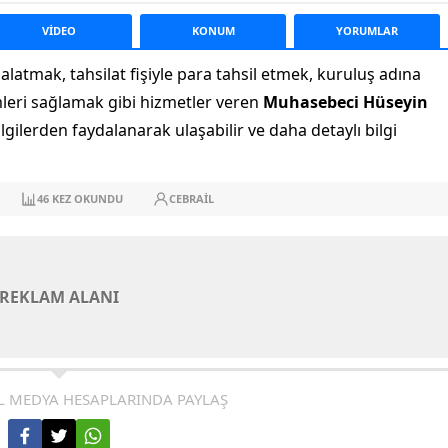
VİDEO
KONUM
YORUM
LAR
alatmak, tahsilat fişiyle para tahsil etmek, kuruluş adına
mleri sağlamak gibi hizmetler veren
Muhasebeci Hüseyin
gilerden faydalanarak ulaşabilir ve daha detaylı bilgi
46
KEZ OKUNDU
CEBRAIL
REKLAM ALANI
L MEDYA HESAPLARINDA PAYLAŞ