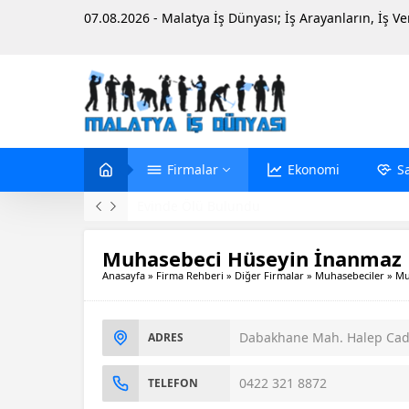
07.08.2026 - Malatya İş Dünyası; İş Arayanların, İş V
Firmalar
Ekonomi
S
Evinde Ölü Bulundu
Muhasebeci Hüseyin İnanmaz
Anasayfa
»
Firma Rehberi
»
Diğer Firmalar
»
Muhasebeciler
»
Mu
Dabakhane Mah. Halep Cad.
ADRES
0422 321 8872
TELEFON