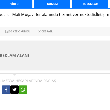
VİDEO
KONUM
YORUM
LAR
iler Mali Müşavirler alanında hizmet vermektedir.İletişim
30
KEZ OKUNDU
CEBRAIL
REKLAM ALANI
L MEDYA HESAPLARINDA PAYLAŞ