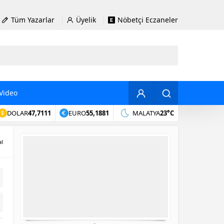
Tüm Yazarlar
Üyelik
Nöbetçi Eczaneler
Video
DOLAR
47,7111
EURO
55,1881
MALATYA
23°C
al