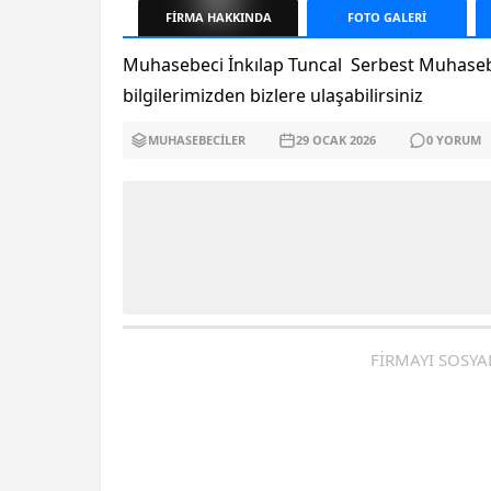
FİRMA
HAKKINDA
FOTO
GALERİ
Muhasebeci İnkılap Tuncal Serbest Muhasebec
bilgilerimizden bizlere ulaşabilirsiniz
MUHASEBECILER
29 OCAK
2026
0
YORUM
FİRMAYI SOSYA