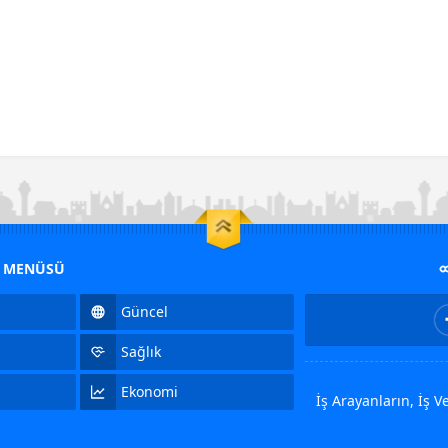
M MENÜSÜ
Güncel
Sağlık
Ekonomi
İş Arayanların, İş 