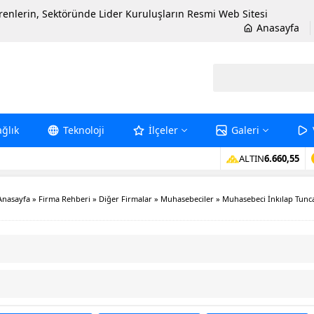
erenlerin, Sektöründe Lider Kuruluşların Resmi Web Sitesi
Anasayfa
ağlık
Teknoloji
İlçeler
Galeri
ALTIN
6.660,55
Anasayfa
»
Firma Rehberi
»
Diğer Firmalar
»
Muhasebeciler
»
Muhasebeci İnkılap Tunc