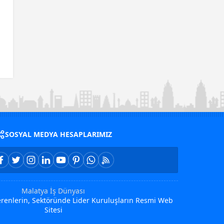
SOSYAL MEDYA HESAPLARIMIZ
Malatya İş Dünyası
Verenlerin, Sektöründe Lider Kuruluşların Resmi Web
Sitesi