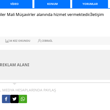
VİDEO
KONUM
YORUM
LAR
r Mali Müşavirler alanında hizmet vermektedir.İletişim
34
KEZ OKUNDU
CEBRAIL
REKLAM ALANI
L MEDYA HESAPLARINDA PAYLAŞ