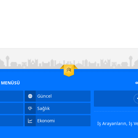
M MENÜSÜ
Güncel
Sağlık
Ekonomi
İş Arayanların, İş 