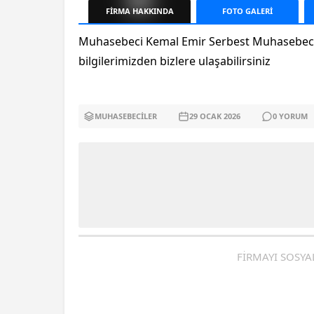
FİRMA
HAKKINDA
FOTO
GALERİ
Muhasebeci Kemal Emir Serbest Muhasebecile
bilgilerimizden bizlere ulaşabilirsiniz
MUHASEBECILER
29 OCAK
2026
0
YORUM
FİRMAYI SOSYA