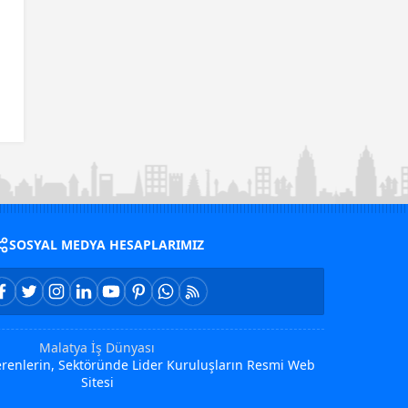
SOSYAL MEDYA HESAPLARIMIZ
Malatya İş Dünyası
Verenlerin, Sektöründe Lider Kuruluşların Resmi Web
Sitesi