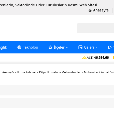
erenlerin, Sektöründe Lider Kuruluşların Resmi Web Sitesi
Anasayfa
ağlık
Teknoloji
İlçeler
Galeri
ALTIN
6.584,66
Anasayfa
»
Firma Rehberi
»
Diğer Firmalar
»
Muhasebeciler
»
Muhasebeci Kemal Em