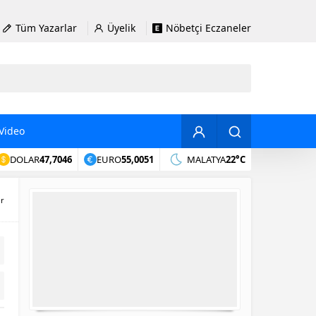
Tüm Yazarlar
Üyelik
Nöbetçi Eczaneler
Video
DOLAR
47,7046
EURO
55,0051
MALATYA
22°C
ir