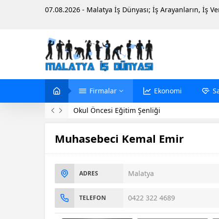
07.08.2026 - Malatya İş Dünyası; İş Arayanların, İş V
Firmalar
Ekonomi
S
Evinde Ölü Bulundu
Muhasebeci Kemal Emir
Malatya
ADRES
0422 322 4689
TELEFON