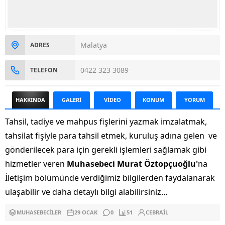
Malatya
ADRES
0422 323 3089
TELEFON
HAKKINDA
GALERİ
VİDEO
KONUM
YORUM
Tahsil, tadiye ve mahpus fişlerini yazmak imzalatmak,
tahsilat fişiyle para tahsil etmek, kuruluş adına gelen ve
gönderilecek para için gerekli işlemleri sağlamak gibi
hizmetler veren
Muhasebeci Murat Öztopçuoğlu'
na
İletişim bölümünde verdiğimiz bilgilerden faydalanarak
ulaşabilir ve daha detaylı bilgi alabilirsiniz…
MUHASEBECILER
29 OCAK
0
51
CEBRAIL