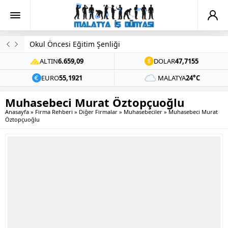
Evinde Ölü Bulundu
ALTIN
6.659,09
DOLAR
47,7155
EURO
55,1921
MALATYA
24°C
Muhasebeci Murat Öztopçuoğlu
Anasayfa
»
Firma Rehberi
»
Diğer Firmalar
»
Muhasebeciler
»
Muhasebeci Murat
Öztopçuoğlu