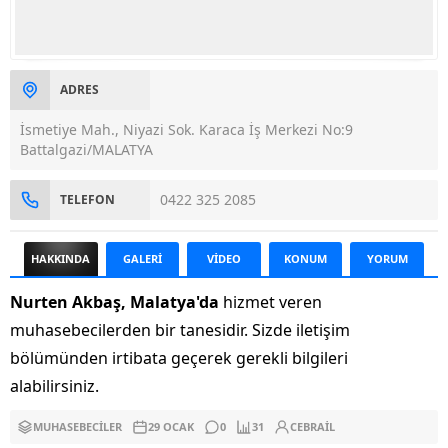
ADRES
İsmetiye Mah., Niyazi Sok. Karaca İş Merkezi No:9
Battalgazi/MALATYA
0422 325 2085
TELEFON
HAKKINDA
GALERİ
VİDEO
KONUM
YORUM
Nurten Akbaş, Malatya'da
hizmet veren
muhasebecilerden bir tanesidir. Sizde iletişim
bölümünden irtibata geçerek gerekli bilgileri
alabilirsiniz.
MUHASEBECILER
29 OCAK
0
31
CEBRAIL