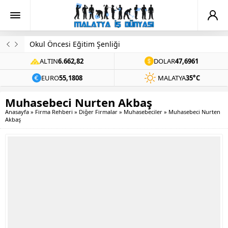
Okul Öncesi Eğitim Şenliği
ALTIN
6.662,82
DOLAR
47,6961
EURO
55,1808
MALATYA
35°C
Muhasebeci Nurten Akbaş
Anasayfa
»
Firma Rehberi
»
Diğer Firmalar
»
Muhasebeciler
»
Muhasebeci Nurten
Akbaş