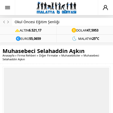
Okul Öncesi Eğitim Şenliği
ALTIN
6.521,17
DOLAR
47,5953
EURO
55,0659
MALATYA
25°C
Muhasebeci Selahaddin Aşkın
Anasayfa
»
Firma Rehberi
»
Diğer Firmalar
»
Muhasebeciler
»
Muhasebeci
Selahaddin Aşkın