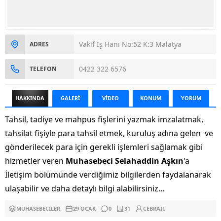
Vakıf İş Hanı No:52 K:3 Malatya
ADRES
0422 322 6576
TELEFON
HAKKINDA
GALERİ
VİDEO
KONUM
YORUM
Tahsil, tadiye ve mahpus fişlerini yazmak imzalatmak,
tahsilat fişiyle para tahsil etmek, kuruluş adına gelen ve
gönderilecek para için gerekli işlemleri sağlamak gibi
hizmetler veren
Muhasebeci Selahaddin Aşkın
'a
İletişim bölümünde verdiğimiz bilgilerden faydalanarak
ulaşabilir ve daha detaylı bilgi alabilirsiniz…
MUHASEBECILER
29 OCAK
0
31
CEBRAIL