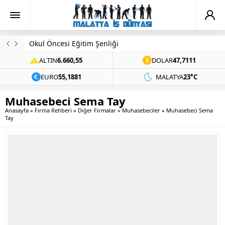
Okul Öncesi Eğitim Şenliği
ALTIN
6.660,55
DOLAR
47,7111
EURO
55,1881
MALATYA
23°C
Muhasebeci Sema Tay
Anasayfa
»
Firma Rehberi
»
Diğer Firmalar
»
Muhasebeciler
»
Muhasebeci Sema
Tay