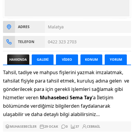
Malatya
ADRES
0422 323 2703
TELEFON
HAKKINDA
GALERİ
VİDEO
KONUM
YORUM
Tahsil, tadiye ve mahpus fişlerini yazmak imzalatmak,
tahsilat fişiyle para tahsil etmek, kuruluş adına gelen ve
gönderilecek para için gerekli işlemleri sağlamak gibi
hizmetler veren
Muhasebeci Sema Tay
'a İletişim
bölümünde verdiğimiz bilgilerden faydalanarak
ulaşabilir ve daha detaylı bilgi alabilirsiniz…
MUHASEBECILER
29 OCAK
0
37
CEBRAIL