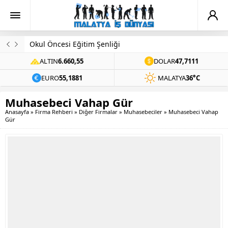
Evinde Ölü Bulundu
ALTIN
6.660,55
DOLAR
47,7111
EURO
55,1881
MALATYA
36°C
Muhasebeci Vahap Gür
Anasayfa
»
Firma Rehberi
»
Diğer Firmalar
»
Muhasebeciler
»
Muhasebeci Vahap
Gür