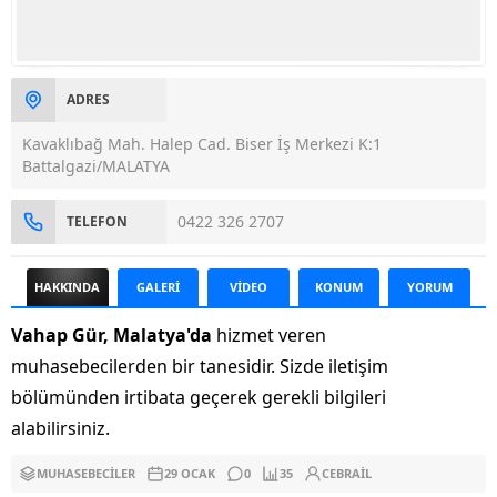
ADRES
Kavaklıbağ Mah. Halep Cad. Biser İş Merkezi K:1
Battalgazi/MALATYA
0422 326 2707
TELEFON
HAKKINDA
GALERİ
VİDEO
KONUM
YORUM
Vahap Gür, Malatya'da
hizmet veren
muhasebecilerden bir tanesidir. Sizde iletişim
bölümünden irtibata geçerek gerekli bilgileri
alabilirsiniz.
MUHASEBECILER
29 OCAK
0
35
CEBRAIL