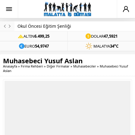
Okul Öncesi Eğitim Şenliği
ALTIN
6.499,25
DOLAR
47,5921
EURO
54,9747
MALATYA
34°C
Muhasebeci Yusuf Aslan
Anasayfa
»
Firma Rehberi
»
Diğer Firmalar
»
Muhasebeciler
»
Muhasebeci Yusuf
Aslan