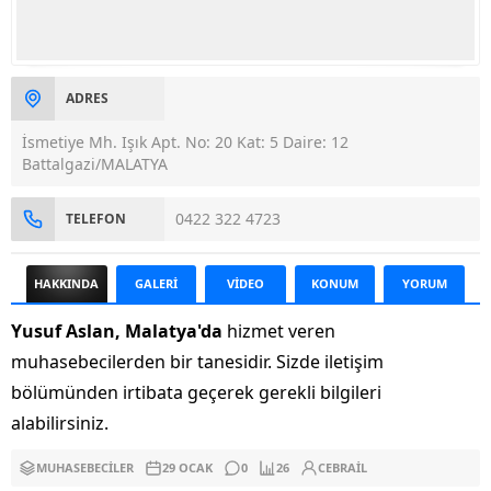
ADRES
İsmetiye Mh. Işık Apt. No: 20 Kat: 5 Daire: 12
Battalgazi/MALATYA
0422 322 4723
TELEFON
HAKKINDA
GALERİ
VİDEO
KONUM
YORUM
Yusuf Aslan, Malatya'da
hizmet veren
muhasebecilerden bir tanesidir. Sizde iletişim
bölümünden irtibata geçerek gerekli bilgileri
alabilirsiniz.
MUHASEBECILER
29 OCAK
0
26
CEBRAIL